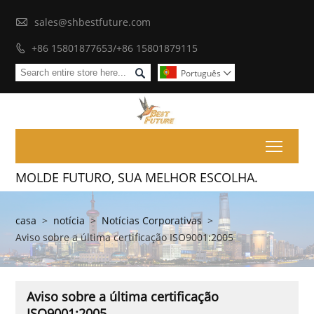

sales@shbestfuture.com
+86 15801877653/+86 15801879115


Português

Toggl
MOLDE FUTURO, SUA MELHOR ESCOLHA.
casa
>
notícia
>
Notícias Corporativas
>
Aviso sobre a última certificação ISO9001:2005
Aviso sobre a última certificação
ISO9001:2005