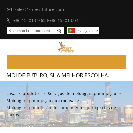

sales@shbestfuture.com
+86 15801877653/+86 15801879115


Português

Toggl
MOLDE FUTURO, SUA MELHOR ESCOLHA.
casa
>
produtos
>
Serviços de moldagem por injeção
>
Moldagem por injeção automotiva
>
Moldagem por injeção de componentes para portas de
carros