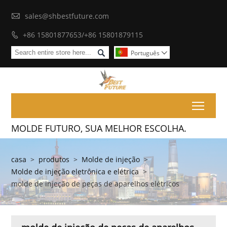

sales@shbestfuture.com
+86 15801877653/+86 15801879115


Português

Toggl
MOLDE FUTURO, SUA MELHOR ESCOLHA.
casa
>
produtos
>
Molde de injeção
>
Molde de injeção eletrônica e elétrica
>
molde de injeção de peças de aparelhos elétricos