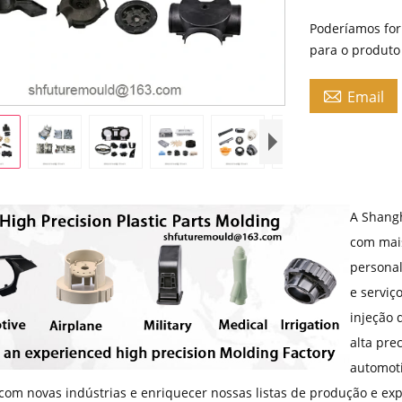
Poderíamos for
para o produto 

Email
A Shangh
com mais
personal
e serviç
injeção 
alta pre
automot
com novas indústrias e enriquecer nossas listas de produção e exp