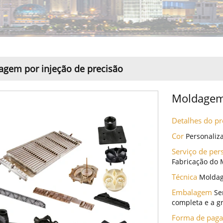
gem por injeção de precisão
Moldagem 
Detalhes do p
Cor
Personaliz
Serviço de per
Fabricação do 
Técnica
Moldag
Embalagem
Se
completa e a g
Forma de pag