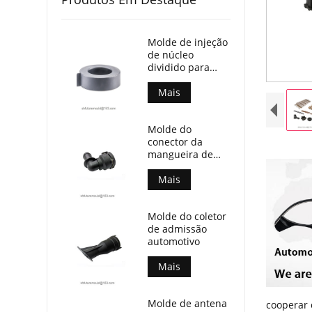
Molde de injeção
de núcleo
dividido para
transformador
atual
Mais
Molde do
conector da
mangueira de
refrigeração
automotiva
Mais
Molde do coletor
de admissão
automotivo
Mais
Molde de antena
cooperar 