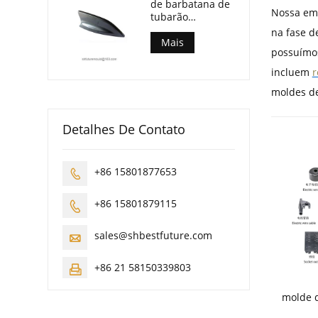
de barbatana de
Nossa emp
tubarão
automotiva
na fase d
Mais
possuímos
incluem
r
moldes de
Detalhes De Contato
+86 15801877653

+86 15801879115

sales@shbestfuture.com

+86 21 58150339803

molde d