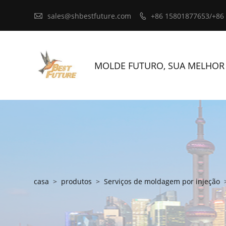

sales@shbestfuture.com
+86 15801877653/+86

MOLDE FUTURO, SUA MELHOR
casa
>
produtos
>
Serviços de moldagem por injeção