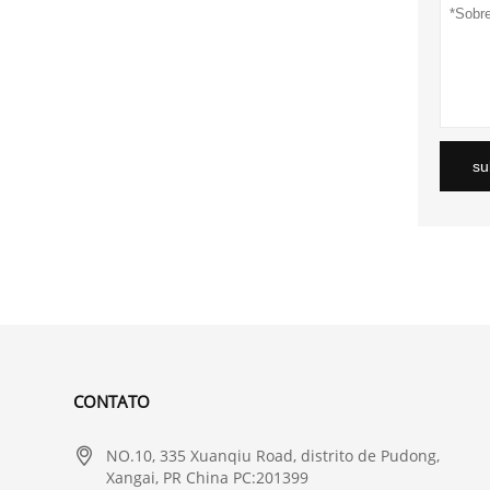
su
CONTATO

NO.10, 335 Xuanqiu Road, distrito de Pudong,
Xangai, PR China PC:201399