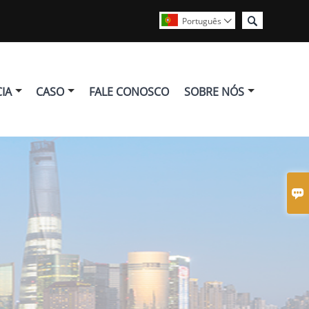

Português

IA
CASO
FALE CONOSCO
SOBRE NÓS
